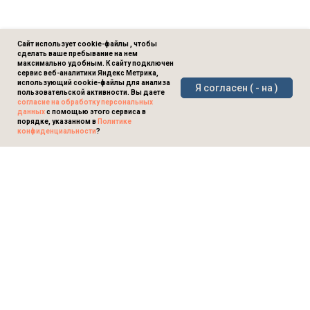
Сайт использует cookie-файлы , чтобы
сделать ваше пребывание на нем
максимально удобным. К сайту подключен
сервис веб-аналитики Яндекс Метрика,
использующий cookie-файлы для анализа
Я согласен ( - на )
пользовательской активности. Вы даете
согласие на обработку персональных
данных
с помощью этого сервиса в
порядке, указанном в
Политике
конфиденциальности
?