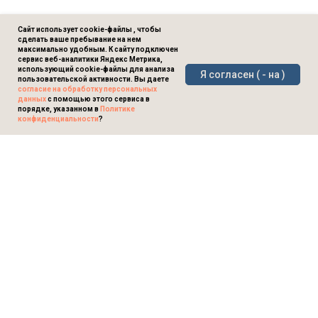
Сайт использует cookie-файлы , чтобы
сделать ваше пребывание на нем
максимально удобным. К сайту подключен
сервис веб-аналитики Яндекс Метрика,
использующий cookie-файлы для анализа
Я согласен ( - на )
пользовательской активности. Вы даете
согласие на обработку персональных
данных
с помощью этого сервиса в
порядке, указанном в
Политике
конфиденциальности
?